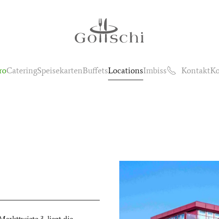
ro
Catering
Speisekarten
Buffets
Locations
Imbiss
Kontakt
Ko
rkttwiete 3, liegt die