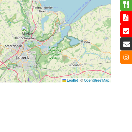
Leaflet
|
©
OpenStreetMap