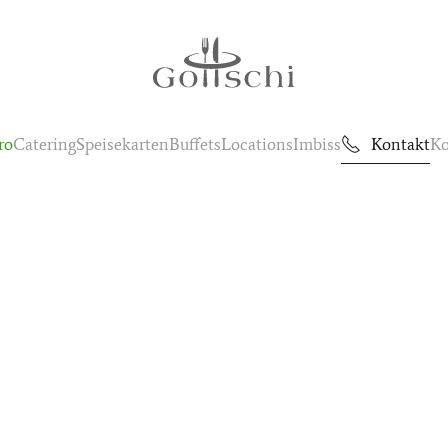
ro
Catering
Speisekarten
Buffets
Locations
Imbiss
Kontakt
Ko